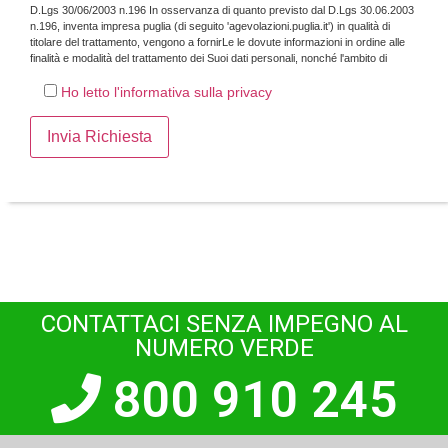
D.Lgs 30/06/2003 n.196 In osservanza di quanto previsto dal D.Lgs 30.06.2003
n.196, inventa impresa puglia (di seguito 'agevolazioni.puglia.it') in qualità di
titolare del trattamento, vengono a fornirLe le dovute informazioni in ordine alle
finalità e modalità del trattamento dei Suoi dati personali, nonché l'ambito di
comunicazione e diffusione degli stessi, alla natura dei dati in nostro possesso e
del loro conferimento.
Ho letto l'informativa sulla privacy
CONTATTACI SENZA IMPEGNO AL
NUMERO VERDE
800 910 245