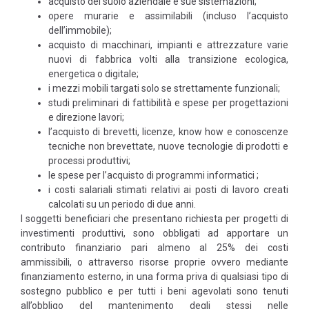
acquisto del suolo aziendale e sue sistemazioni;
opere murarie e assimilabili (incluso l’acquisto
dell’immobile);
acquisto di macchinari, impianti e attrezzature varie
nuovi di fabbrica volti alla transizione ecologica,
energetica o digitale;
i mezzi mobili targati solo se strettamente funzionali;
studi preliminari di fattibilità e spese per progettazioni
e direzione lavori;
l’acquisto di brevetti, licenze, know how e conoscenze
tecniche non brevettate, nuove tecnologie di prodotti e
processi produttivi;
le spese per l’acquisto di programmi informatici ;
i costi salariali stimati relativi ai posti di lavoro creati
calcolati su un periodo di due anni.
I soggetti beneficiari che presentano richiesta per progetti di
investimenti produttivi, sono obbligati ad apportare un
contributo finanziario pari almeno al 25% dei costi
ammissibili, o attraverso risorse proprie ovvero mediante
finanziamento esterno, in una forma priva di qualsiasi tipo di
sostegno pubblico e per tutti i beni agevolati sono tenuti
all’obbligo del mantenimento degli stessi nelle